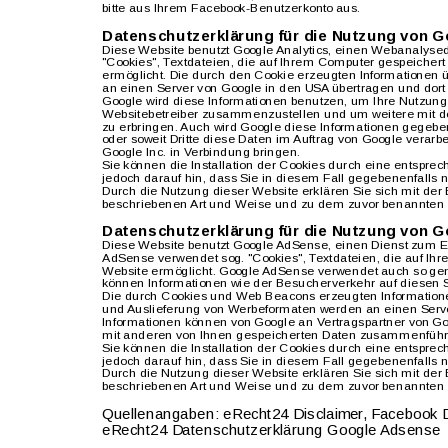
bitte aus Ihrem Facebook-Benutzerkonto aus.
Datenschutzerklärung für die Nutzung von G
Diese Website benutzt Google Analytics, einen Webanalysedi
"Cookies", Textdateien, die auf Ihrem Computer gespeicher
ermöglicht. Die durch den Cookie erzeugten Informationen üb
an einen Server von Google in den USA übertragen und dort 
Google wird diese Informationen benutzen, um Ihre Nutzung 
Websitebetreiber zusammenzustellen und um weitere mit d
zu erbringen. Auch wird Google diese Informationen gegebene
oder soweit Dritte diese Daten im Auftrag von Google verarb
Google Inc. in Verbindung bringen.
Sie können die Installation der Cookies durch eine entsprec
jedoch darauf hin, dass Sie in diesem Fall gegebenenfalls 
Durch die Nutzung dieser Website erklären Sie sich mit der
beschriebenen Art und Weise und zu dem zuvor benannten
Datenschutzerklärung für die Nutzung von 
Diese Website benutzt Google AdSense, einen Dienst zum E
AdSense verwendet sog. "Cookies", Textdateien, die auf Ih
Website ermöglicht. Google AdSense verwendet auch so ge
können Informationen wie der Besucherverkehr auf diesen 
Die durch Cookies und Web Beacons erzeugten Informationen
und Auslieferung von Werbeformaten werden an einen Server
Informationen können von Google an Vertragspartner von Go
mit anderen von Ihnen gespeicherten Daten zusammenführ
Sie können die Installation der Cookies durch eine entsprec
jedoch darauf hin, dass Sie in diesem Fall gegebenenfalls 
Durch die Nutzung dieser Website erklären Sie sich mit der
beschriebenen Art und Weise und zu dem zuvor benannten
Quellenangaben: eRecht24 Disclaimer, Facebook D
eRecht24 Datenschutzerklärung Google Adsense