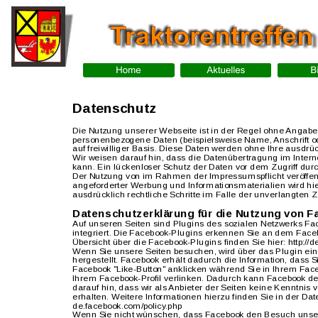
Datenschutz
Die Nutzung unserer Webseite ist in der Regel ohne Angabe
personenbezogene Daten (beispielsweise Name, Anschrift ode
auf freiwilliger Basis. Diese Daten werden ohne Ihre ausdr
Wir weisen darauf hin, dass die Datenübertragung im Intern
kann. Ein lückenloser Schutz der Daten vor dem Zugriff durch 
Der Nutzung von im Rahmen der Impressumspflicht veröffent
angeforderter Werbung und Informationsmaterialien wird hie
ausdrücklich rechtliche Schritte im Falle der unverlangten
Datenschutzerklärung für die Nutzung von F
Auf unseren Seiten sind Plugins des sozialen Netzwerks Fac
integriert. Die Facebook-Plugins erkennen Sie an dem Facebo
Übersicht über die Facebook-Plugins finden Sie hier: http://
Wenn Sie unsere Seiten besuchen, wird über das Plugin ei
hergestellt. Facebook erhält dadurch die Information, dass 
Facebook "Like-Button" anklicken während Sie in Ihrem Face
Ihrem Facebook-Profil verlinken. Dadurch kann Facebook d
darauf hin, dass wir als Anbieter der Seiten keine Kenntnis
erhalten. Weitere Informationen hierzu finden Sie in der Dat
de.facebook.com/policy.php
Wenn Sie nicht wünschen, dass Facebook den Besuch unsere